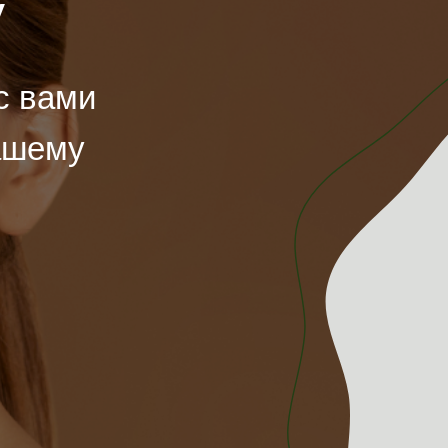
у
с вами
ашему