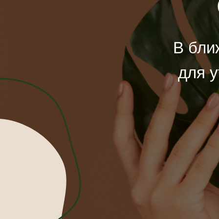
В бли
для 